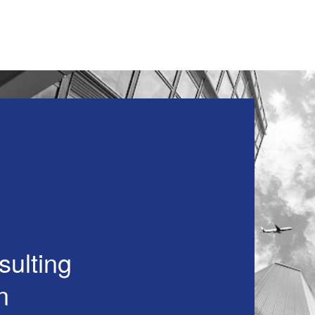
sulting
n