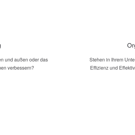
g
Or
n und außen oder das
Stehen in Ihrem Unt
men verbessern
?
Effizienz und Effekti